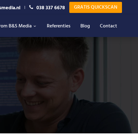
GRATIS QUICKSCAN
smedia.nl
038 337 6678
rom B&S Media
Referenties
Blog
Contact