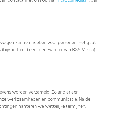
 dan contact met ons op via
info@bsmedia.nl
, dan
gevolgen kunnen hebben voor personen. Het gaat
 (bijvoorbeeld een medewerker van B&S Media)
gevens worden verzameld. Zolang er een
n onze werkzaamheden en communicatie. Na de
htingen hanteren we wettelijke termijnen.