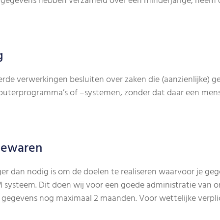
e gegevens hebben verzameld over een minderjarige, neem
g
rde verwerkingen besluiten over zaken die (aanzienlijke) 
uterprogramma’s of –systemen, zonder dat daar een mens
bewaren
er dan nodig is om de doelen te realiseren waarvoor je ge
M systeem. Dit doen wij voor een goede administratie va
gegevens nog maximaal 2 maanden. Voor wettelijke verplic