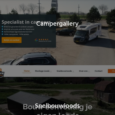
Campergallery
Snelbouwloods