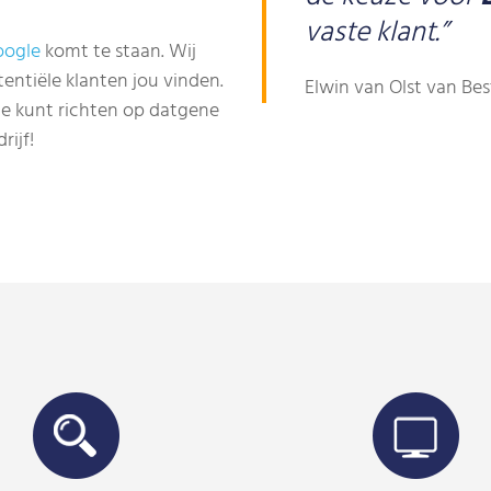
vaste klant.”
oogle
komt te staan. Wij
entiële klanten jou vinden.
Elwin van Olst van Be
 je kunt richten op datgene
rijf!