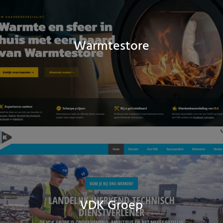
Warmtestore
VDK Groep