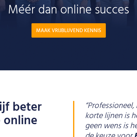
Méér dan online succes
MAAK VRIJBLIJVEND KENNIS
jf beter
“Professioneel,
korte lijnen is
 online
geen wens is hen
de keuze voor