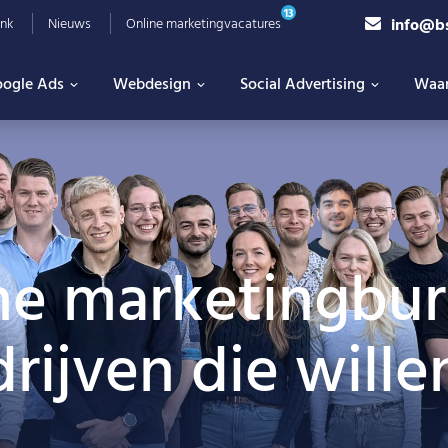
13
info@b
nk
Nieuws
Online marketingvacatures
ogle Ads
Webdesign
Social Advertising
Waa
ne marketingbu
ijven die wille