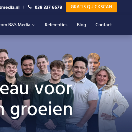
GRATIS QUICKSCAN
smedia.nl
038 337 6678
rom B&S Media
Referenties
Blog
Contact
reau voor
n groeien