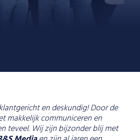
 klantgericht en deskundig! Door de
 het makkelijk communiceren en
 teveel. Wij zijn bijzonder blij met
B&S Media
en zijn al jaren een