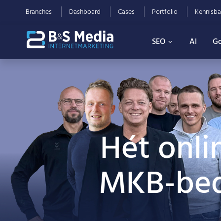
Branches
Dashboard
Cases
Portfolio
Kennisba
SEO
AI
Go
Hét onli
MKB-bedr