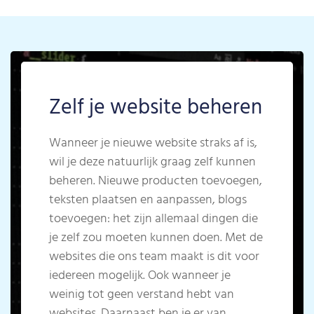
Zelf je website beheren
Wanneer je nieuwe website straks af is,
wil je deze natuurlijk graag zelf kunnen
beheren. Nieuwe producten toevoegen,
teksten plaatsen en aanpassen, blogs
toevoegen: het zijn allemaal dingen die
je zelf zou moeten kunnen doen. Met de
websites die ons team maakt is dit voor
iedereen mogelijk. Ook wanneer je
weinig tot geen verstand hebt van
websites.
Daarnaast ben je er van