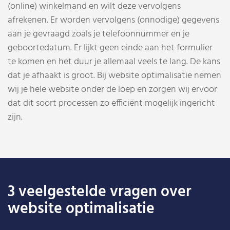
(online) winkelmand en wilt deze vervolgens
afrekenen. Er worden vervolgens (onnodige) gegevens
aan je gevraagd zoals je telefoonnummer en je
geboortedatum. Er lijkt geen einde aan het formulier
te komen en het duur je allemaal veels te lang. De kans
dat je afhaakt is groot. Bij website optimalisatie nemen
wij je hele website onder de loep en zorgen wij ervoor
dat dit soort processen zo efficiënt mogelijk ingericht
zijn.
3 veelgestelde vragen over
website optimalisatie