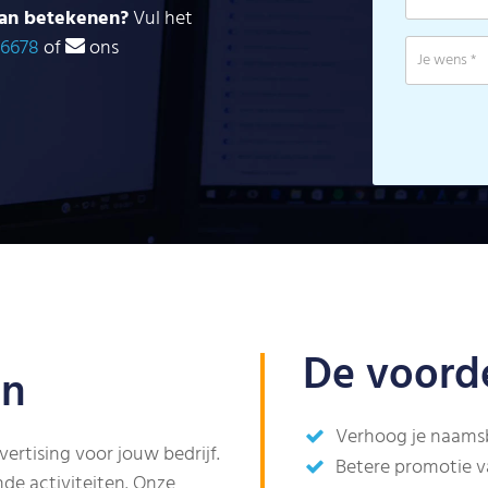
kan betekenen?
Vul het
 6678
of
ons
De voorde
en
Verhoog je naamsb
ertising voor jouw bedrijf.
Betere promotie v
nde activiteiten. Onze