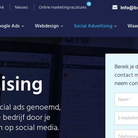
13
info@b
nk
Nieuws
Online marketingvacatures
ogle Ads
Webdesign
Social Advertising
Waa
Bereik je
ising
contact m
neem cont
ocial ads genoemd,
 bedrijf door je
 op social media.