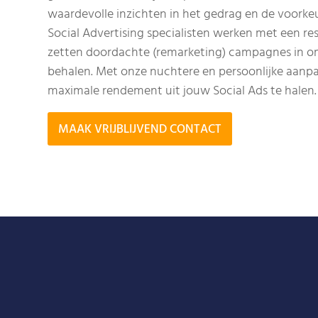
waardevolle inzichten in het gedrag en de voorkeu
Social Advertising specialisten werken met een re
zetten doordachte (remarketing) campagnes in om
behalen. Met onze nuchtere en persoonlijke aanpa
maximale rendement uit jouw Social Ads te halen.
MAAK VRIJBLIJVEND CONTACT