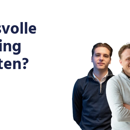
volle
ing
ten?