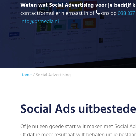
Weten wat Social Advertising voor je bedrijf 
contactformulier hiernaast in of
ons op
038 337
info@bsmedia.nl
Home
/
Social Advertising
Social Ads uitbested
Of je nu een goede start wilt maken met Social Adv
Of dat je meer resultaat wilt behalen uit je bestaa