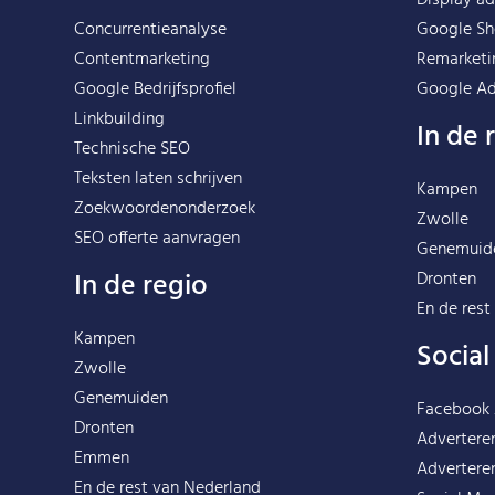
Concurrentieanalyse
Google Sh
Contentmarketing
Remarketi
Google Bedrijfsprofiel
Google Ad
Linkbuilding
In de 
Technische SEO
Teksten laten schrijven
Kampen
Zoekwoordenonderzoek
Zwolle
SEO offerte aanvragen
Genemuid
In de regio
Dronten
En de rest
Kampen
Socia
Zwolle
Genemuiden
Facebook
Dronten
Advertere
Emmen
Advertere
En de rest van
Nederland