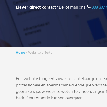
Liever direct contact?
Bel of mail ons!
038 337 
Home
/
Website offerte
Een website fungeert zowel als visitekaartje en le
professionele en zoekmachinevriendelijke website
gebruikers jouw website weten te vinden, zij geï
bedrijf en tot actie kunnen overgaan.