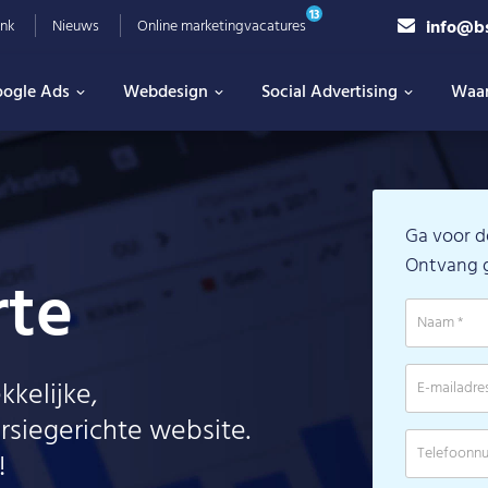
13
info@b
nk
Nieuws
Online marketingvacatures
ogle Ads
Webdesign
Social Advertising
Waa
Ga voor d
Ontvang gr
rte
kkelijke,
siegerichte website.
!