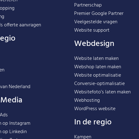
Partnerschap
opping
Premier Google Partner
ng
Veelgestelde vragen
s offerte aanvragen
Website support
regio
Webdesign
Website laten maken
Webshop laten maken
en
Website optimalisatie
Conversie-optimalisatie
 van
Nederland
Websitefoto’s laten maken
l Media
Webhosting
WordPress website
 Ads
In de regio
n op Instagram
n op Linkedin
Kampen