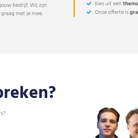
Kies uit een
them
uw bedrijf. Wij zijn
Onze offerte is
gra
graag met je mee.
preken?
rs?