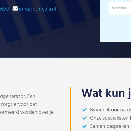
6678
info@bsmedia.nl
Wat kun 
adgenerator. Een
 zorgt ervoor dat
Binnen
4 uur
na d
nformeerd worden over je
Onze specialisten
Samen bespreken 