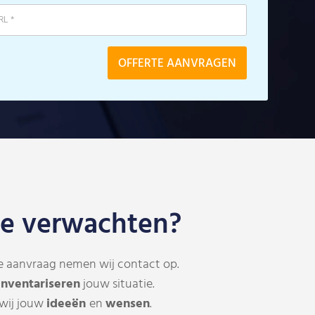
je verwachten?
e aanvraag nemen wij contact op.
inventariseren
jouw situatie.
wij jouw
ideeën
en
wensen
.