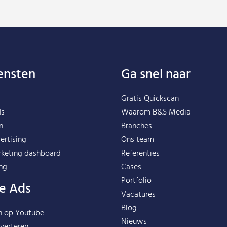
ensten
Ga snel naar
Gratis Quickscan
ds
Waarom B&S Media
n
Branches
ertising
Ons team
rketing dashboard
Referenties
ing
Cases
Portfolio
e Ads
Vacatures
Blog
n op Youtube
Nieuws
verteren