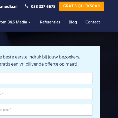
GRATIS QUICKSCAN
smedia.nl
038 337 6678
rom B&S Media
Referenties
Blog
Contact
e beste eerste indruk bij jouw bezoekers.
atis een vrijblijvende offerte op maat!