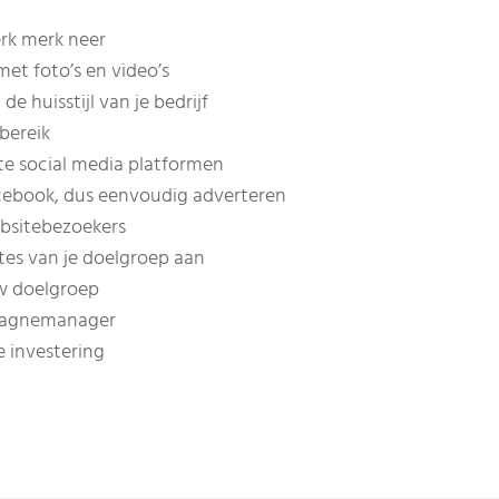
erk merk neer
et foto’s en video’s
de huisstijl van je bedrijf
bereik
te social media platformen
cebook, dus eenvoudig adverteren
bsitebezoekers
es van je doelgroep aan
uw doelgroep
pagnemanager
e investering