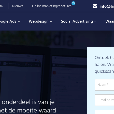
13
info@b
nk
Nieuws
Online marketingvacatures
ogle Ads
Webdesign
Social Advertising
Waa
Ontdek ho
halen. Vra
quickscan
onderdeel is van je
 het de moeite waard