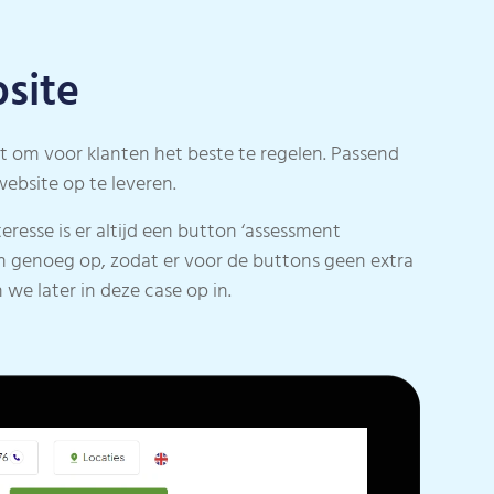
site
est om voor klanten het beste te regelen. Passend
ebsite op te leveren.
eresse is er altijd een button ‘assessment
ntem genoeg op, zodat er voor de buttons geen extra
we later in deze case op in.