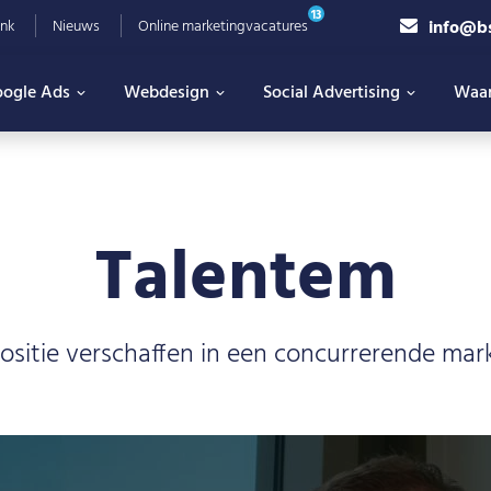
13
info@b
nk
Nieuws
Online marketingvacatures
ogle Ads
Webdesign
Social Advertising
Waa
Talentem
ositie verschaffen in een concurrerende mar