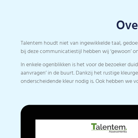
Ove
Talentem houdt niet van ingewikkelde taal, gedoe o
bij deze communicatiestijl hebben wij ‘gewoon’ o
In enkele ogenblikken is het voor de bezoeker duide
aanvragen’ in de buurt. Dankzij het rustige kleurg
onderscheidende kleur nodig is. Ook hebben we vo