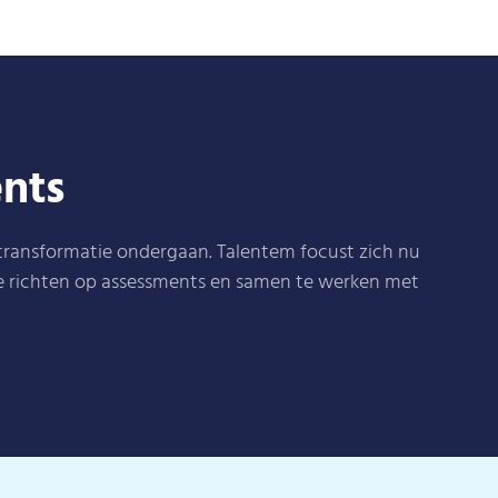
ents
 transformatie ondergaan. Talentem focust zich nu
te richten op assessments en samen te werken met