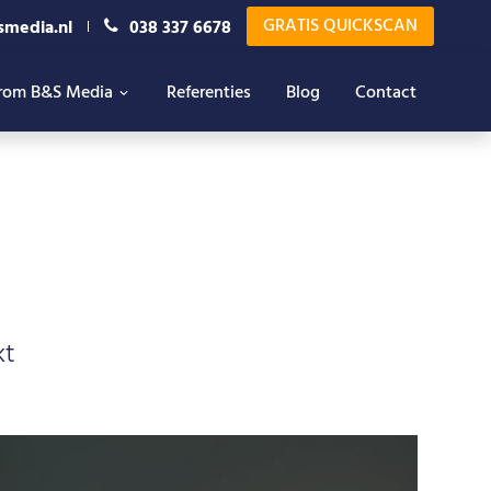
GRATIS QUICKSCAN
smedia.nl
038 337 6678
rom B&S Media
Referenties
Blog
Contact
kt