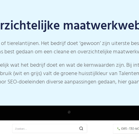
rzichtelijke maatwerkweb
f tierelantijnen. Het bedrijf doet ‘gewoon’ zijn uiterste b
ns best gedaan om een cleane en overzichtelijke maatwerkw
lijk wat het bedrijf doet en wat de kernwaarden zijn. Bij int
ebruik (wit en grijs) valt de groene huisstijlkleur van Tale
or SEO-doeleinden diverse aanpassingen gedaan, hier gaan 