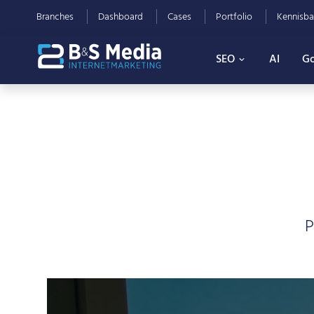
Branches
Dashboard
Cases
Portfolio
Kennisba
SEO
AI
Go
P