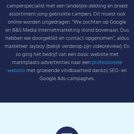
camperspecialist met een landelijke dekking en breed
assortiment jong gebruikte campers. Dit moest ook
online worden uitgedragen. “We zochten op Google
en B&S Media Internetmarketing stond bovenaan. Dus
hebben we doorgeklikt en contact opgenomen”, aldus
marketeer Jayboy (bekijk verderop zijn videoreview). En
zo ging het bedrijf van een basic website met
marktplaats-advertenties naar een
professionele
website
met groeiende vindbaarheid dankzij SEO- en
Google Ads-campagnes.