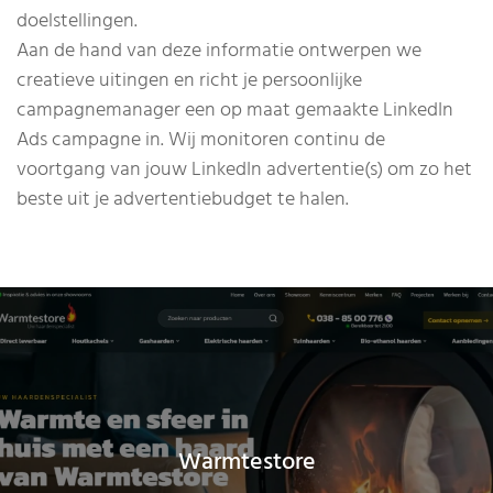
doelstellingen.
Aan de hand van deze informatie ontwerpen we
creatieve uitingen en richt je persoonlijke
campagnemanager een op maat gemaakte LinkedIn
Ads campagne in. Wij monitoren continu de
voortgang van jouw LinkedIn advertentie(s) om zo het
beste uit je advertentiebudget te halen.
Warmtestore