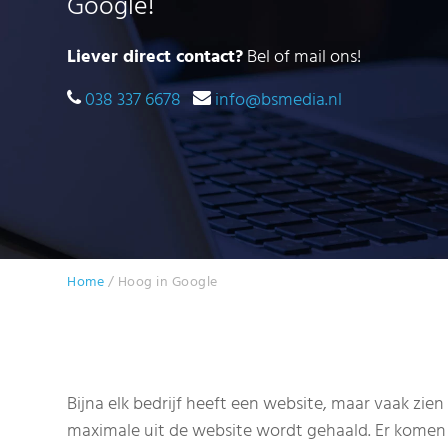
Google!
Liever direct contact?
Bel of mail ons!
038 337 6678
info@bsmedia.nl
Home
/
Hoog in Google
Bijna elk bedrijf heeft een website, maar vaak zien
maximale uit de website wordt gehaald. Er komen 