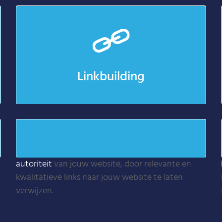
Linkbuilding
Wij verbeteren daarnaast de
autoriteit
van jouw website, door relevante en
kwalitatieve links naar jouw website te laten
verwijzen.