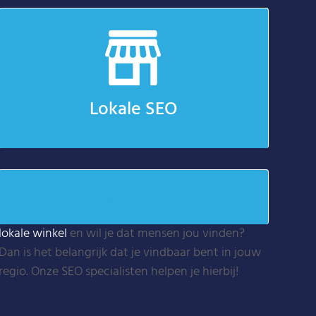
Lokale SEO
Heb je een
lokale winkel
en wil je dat mensen jou vinden?
Dan is het belangrijk dat je vindbaar bent in jouw
regio. Onze SEO specialisten helpen je hierbij!