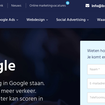
13
info@b
nk
Nieuws
Online marketingvacatures
ogle Ads
Webdesign
Social Advertising
Waa
Weten ho
Je komt e
gle
g in Google staan.
 meer verkeer.
eter kan scoren in