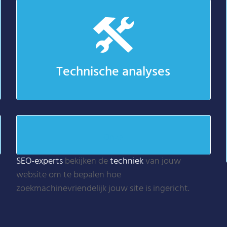
Technische analyses
Onze
SEO-experts
bekijken de
techniek
van jouw
website om te bepalen hoe
zoekmachinevriendelijk jouw site is ingericht.