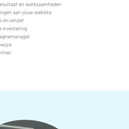
resultaat en werkzaamheden
ringen aan jouw website
ds én omzet
e investering
pagnemanager
wijze
rtner