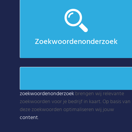
Zoekwoordenonderzoek
Met een
zoekwoordenonderzoek
brengen wij relevante
zoekwoorden voor je bedrijf in kaart. Op basis van
deze zoekwoorden optimaliseren wij jouw
content
.