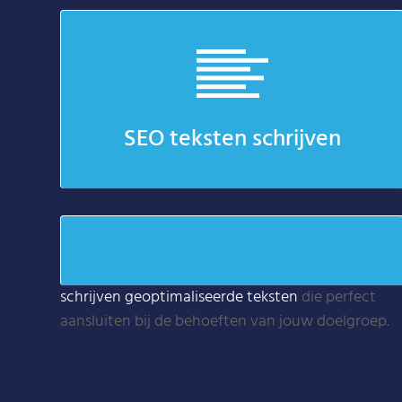
SEO teksten schrijven
Onze contentspecialisten
schrijven geoptimaliseerde teksten
die perfect
aansluiten bij de behoeften van jouw doelgroep.