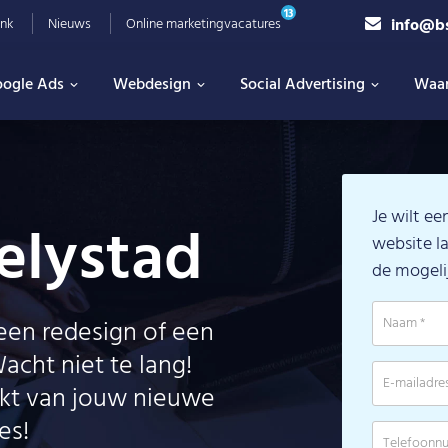
13
info@b
nk
Nieuws
Online marketingvacatures
ogle Ads
Webdesign
Social Advertising
Waa
Je wilt e
elystad
website la
de mogeli
 een redesign of een
acht niet te lang!
kt van jouw nieuwe
es!