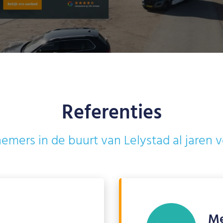
Referenties
ers in de buurt van Lelystad al jaren 
M