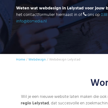
Weten wat webdesign in Lelystad voor jouw b
het contactformulier hiernaast in of
ons op
038
info@bsmedia.nl
Home
/
Webdesign
/
Webdesign Lelystad
Wor
Wil je een nieuwe website laten maken die oo
regio Lelystad
, dat succesvolle en zoekmachin