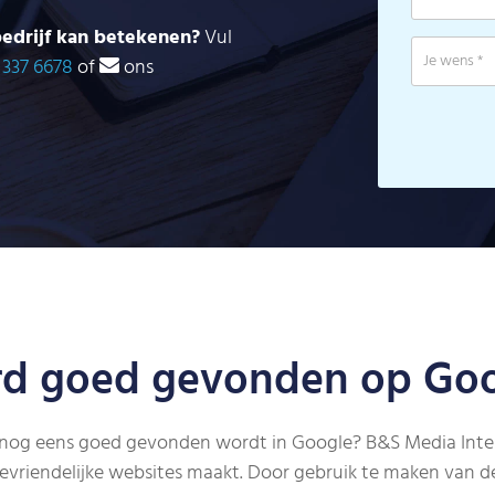
edrijf kan betekenen?
Vul
 337 6678
of
ons
d goed gevonden op Goo
k nog eens goed gevonden wordt in Google? B&S Media Inte
evriendelijke websites maakt. Door gebruik te maken van d