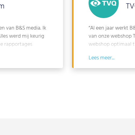
om
TV
n van B&S media. Ik
“Al een jaar werkt 
es werd mij keurig
van onze webshop T
de rapportages
webshop optimaal te
taten tot nu toe. Na
in huis is geen uit
Lees
 webhosting,
nauw samen met on
euwe
samen de beste resu
 team. Ik kijk erg
samenwerking met B
oekomst!
en we hopen dan oo
werken!“