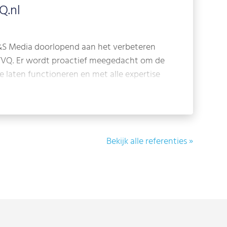
Q.nl
B&S Media doorlopend aan het verbeteren
VQ. Er wordt proactief meegedacht om de
 laten functioneren en met alle expertise
daging te groot. Daarnaast werkt B&S Media
s e-commerce bureau Conduqt, om zo
ltaten te behalen. Kortom: onze
&S Media verloopt naar volle tevredenheid
Bekijk alle referenties »
k nog lang met hen samen te mogen