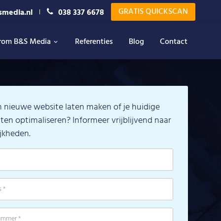
GRATIS QUICKSCAN
smedia.nl
038 337 6678
rom B&S Media
Referenties
Blog
Contact
en nieuwe website laten maken of je huidige
ten optimaliseren? Informeer vrijblijvend naar
jkheden.