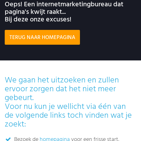
Oeps! Een internetmarketingbureau dat
pagina's kwijt raakt...
Bij deze onze excuses!
TERUG NAAR HOMEPAGINA
We gaan het uitzoeken en zullen
ervoor zorgen dat het niet meer
gebeurt.
Voor nu kun je wellicht via één van
de volgende links toch vinden wat je
zoekt:
Bezoek de
homepagina
voor een frisse start.