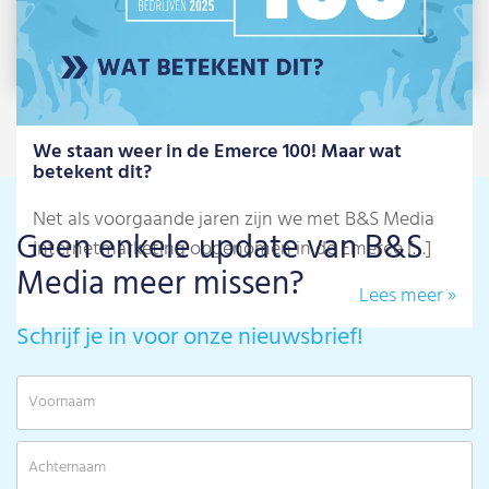
We staan weer in de Emerce 100! Maar wat
betekent dit?
Net als voorgaande jaren zijn we met B&S Media
Geen enkele update van B&S
Internetmarketing opgenomen in de Emerce […]
Media meer missen?
Lees meer »
Schrijf je in voor onze nieuwsbrief!
V
A