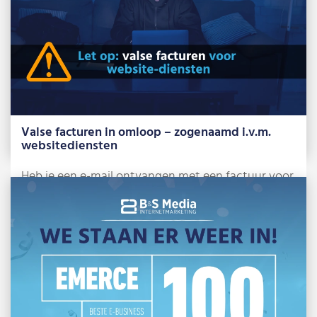
Valse facturen in omloop – zogenaamd i.v.m.
websitediensten
Heb je een e-mail ontvangen met een factuur voor
website-diensten, bijvoorbeeld ‘Domeinregistratie
2025-2026’? Let […]
Lees meer »