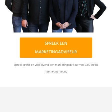
SPREEK EEN
MARKETINGADVISEUR
Spreek gratis en vrijblijvend een marketingadviseur van B&S Media
Internetmarketing