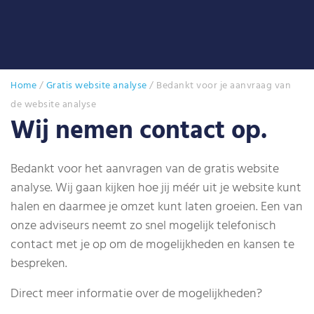
Home
/
Gratis website analyse
/
Bedankt voor je aanvraag van
de website analyse
Wij nemen contact op.
Bedankt voor het aanvragen van de gratis website
analyse. Wij gaan kijken hoe jij méér uit je website kunt
halen en daarmee je omzet kunt laten groeien. Een van
onze adviseurs neemt zo snel mogelijk telefonisch
contact met je op om de mogelijkheden en kansen te
bespreken.
Direct meer informatie over de mogelijkheden?