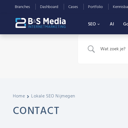
Branches
Dashboard
Cases
Portfolio
Kennisba
SEO
AI
Go
Home
Lokale SEO Nijmegen
CONTACT