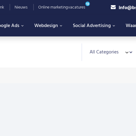
13
info@b
nk
Nieuws
Online marketingvacatures
ogle Ads
Webdesign
Social Advertising
Waa