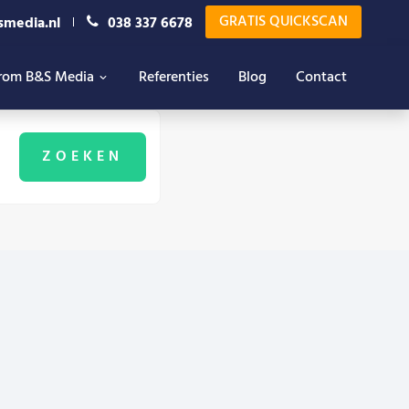
GRATIS QUICKSCAN
smedia.nl
038 337 6678
rom B&S Media
Referenties
Blog
Contact