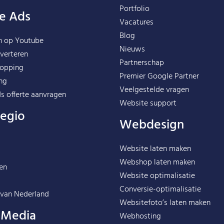
Portfolio
e Ads
Vacatures
Blog
n op Youtube
Nieuws
verteren
Partnerschap
opping
Premier Google Partner
ng
Veelgestelde vragen
s offerte aanvragen
Website support
regio
Webdesign
Website laten maken
Webshop laten maken
en
Website optimalisatie
Conversie-optimalisatie
 van
Nederland
Websitefoto’s laten maken
l Media
Webhosting