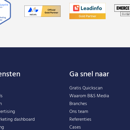
ensten
Ga snel naar
Gratis Quickscan
ds
Waarom B&S Media
n
Branches
ertising
Ons team
rketing dashboard
Referenties
ing
Cases