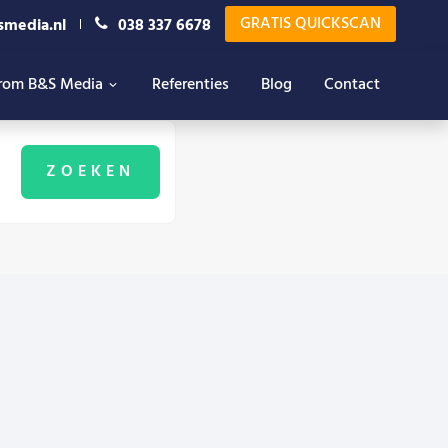
GRATIS QUICKSCAN
smedia.nl
038 337 6678
rom B&S Media
Referenties
Blog
Contact