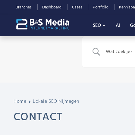
Branches
Dashboard
Cases
Portfolio
Kennisba
SEO
AI
Go
Home
Lokale SEO Nijmegen
CONTACT