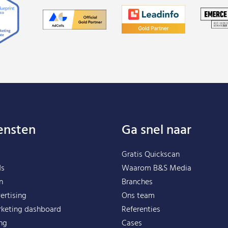
ensten
Ga snel naar
Gratis Quickscan
ds
Waarom B&S Media
n
Branches
ertising
Ons team
rketing dashboard
Referenties
ing
Cases