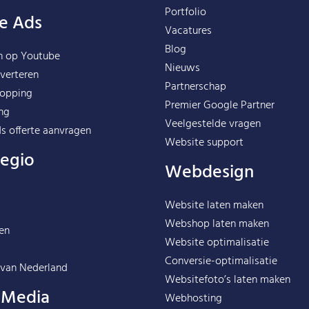
Portfolio
e Ads
Vacatures
Blog
n op Youtube
Nieuws
verteren
Partnerschap
opping
Premier Google Partner
ng
Veelgestelde vragen
s offerte aanvragen
Website support
regio
Webdesign
Website laten maken
Webshop laten maken
en
Website optimalisatie
Conversie-optimalisatie
 van
Nederland
Websitefoto’s laten maken
l Media
Webhosting