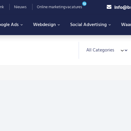
13
info@b
nk
Nieuws
Online marketingvacatures
ogle Ads
Webdesign
Social Advertising
Waa