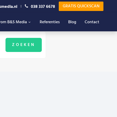
GRATIS QUICKSCAN
smedia.nl
038 337 6678
rom B&S Media
Referenties
Blog
Contact