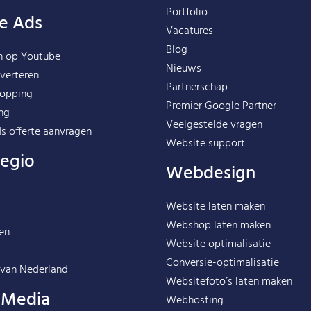
Portfolio
e Ads
Vacatures
Blog
n op Youtube
Nieuws
verteren
Partnerschap
opping
Premier Google Partner
ng
Veelgestelde vragen
s offerte aanvragen
Website support
regio
Webdesign
Website laten maken
Webshop laten maken
en
Website optimalisatie
Conversie-optimalisatie
 van
Nederland
Websitefoto’s laten maken
l Media
Webhosting