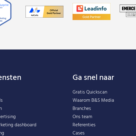
ensten
Ga snel naar
Gratis Quickscan
ds
Waarom B&S Media
n
Branches
ertising
Ons team
rketing dashboard
Referenties
ing
Cases