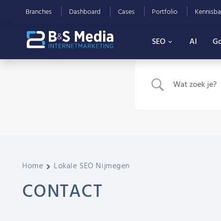
Branches
Dashboard
Cases
Portfolio
Kennisba
SEO
AI
Go
Home
Lokale SEO Nijmegen
CONTACT