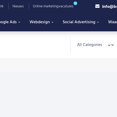
13
info@b
nk
Nieuws
Online marketingvacatures
ogle Ads
Webdesign
Social Advertising
Waa