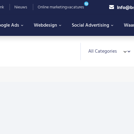
13
info@b
nk
Nieuws
Online marketingvacatures
ogle Ads
Webdesign
Social Advertising
Waa