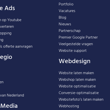
Portfolio
e Ads
Vacatures
Blog
n op Youtube
Nieuws
verteren
Partnerschap
opping
Premier Google Partner
ng
Veelgestelde vragen
s offerte aanvragen
Website support
regio
Webdesign
Website laten maken
Webshop laten maken
en
Website optimalisatie
Conversie-optimalisatie
 van
Nederland
Websitefoto’s laten maken
l Media
Webhosting