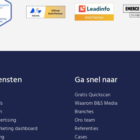
ensten
Ga snel naar
Gratis Quickscan
ds
Waarom B&S Media
n
Branches
ertising
Ons team
rketing dashboard
Referenties
ing
Cases