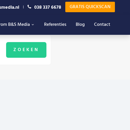
GRATIS QUICKSCAN
smedia.nl
038 337 6678
rom B&S Media
Referenties
Blog
Contact