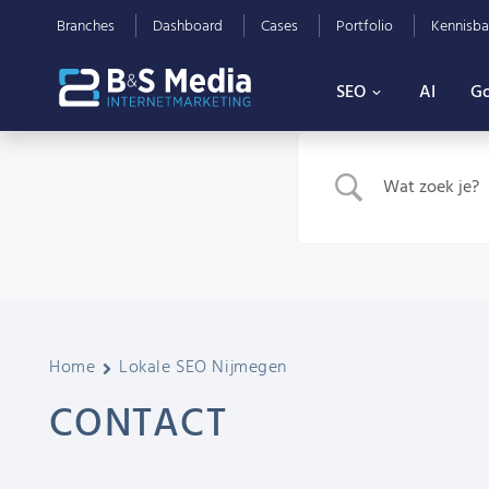
Branches
Dashboard
Cases
Portfolio
Kennisba
SEO
AI
Go
Home
Lokale SEO Nijmegen
CONTACT