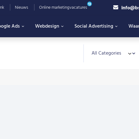
13
info@b
nk
Nieuws
Online marketingvacatures
ogle Ads
Webdesign
Social Advertising
Waa