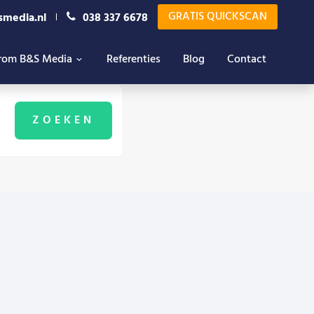
GRATIS QUICKSCAN
smedia.nl
038 337 6678
rom B&S Media
Referenties
Blog
Contact