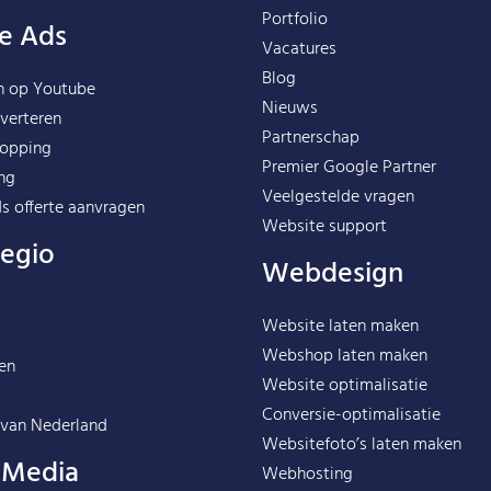
Portfolio
e Ads
Vacatures
Blog
n op Youtube
Nieuws
verteren
Partnerschap
opping
Premier Google Partner
ng
Veelgestelde vragen
s offerte aanvragen
Website support
regio
Webdesign
Website laten maken
Webshop laten maken
en
Website optimalisatie
Conversie-optimalisatie
 van
Nederland
Websitefoto’s laten maken
l Media
Webhosting