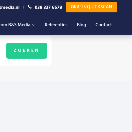
GRATIS QUICKSCAN
smedia.nl
038 337 6678
rom B&S Media
Referenties
Blog
Contact