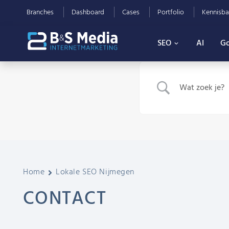
Branches
Dashboard
Cases
Portfolio
Kennisba
SEO
AI
Go
Home
Lokale SEO Nijmegen
CONTACT