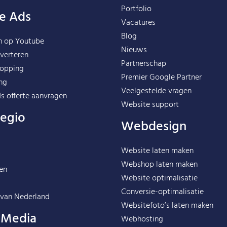
Portfolio
e Ads
Vacatures
Blog
n op Youtube
Nieuws
verteren
Partnerschap
opping
Premier Google Partner
ng
Veelgestelde vragen
s offerte aanvragen
Website support
regio
Webdesign
Website laten maken
Webshop laten maken
en
Website optimalisatie
Conversie-optimalisatie
 van
Nederland
Websitefoto’s laten maken
l Media
Webhosting