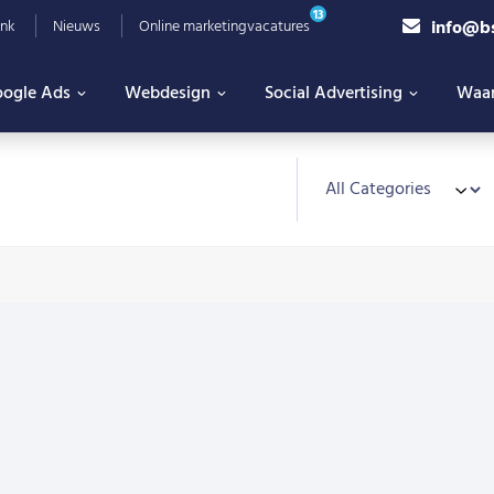
13
info@b
nk
Nieuws
Online marketingvacatures
ogle Ads
Webdesign
Social Advertising
Waa