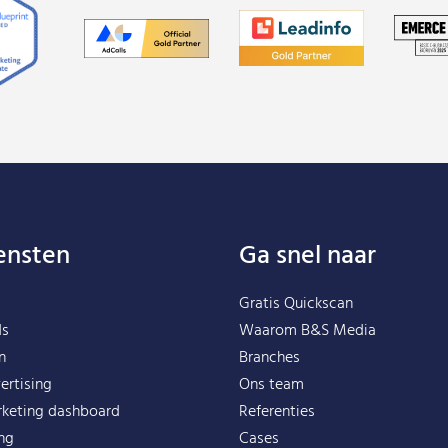
ensten
Ga snel naar
Gratis Quickscan
ds
Waarom B&S Media
n
Branches
ertising
Ons team
rketing dashboard
Referenties
ing
Cases