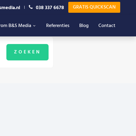
GRATIS QUICKSCAN
smedia.nl
038 337 6678
rom B&S Media
Referenties
Blog
Contact