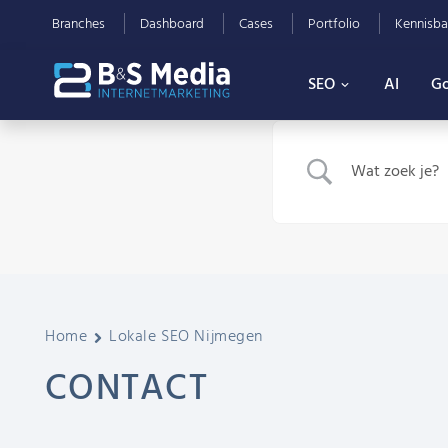
Branches
Dashboard
Cases
Portfolio
Kennisba
SEO
AI
Go
Home
Lokale SEO Nijmegen
CONTACT