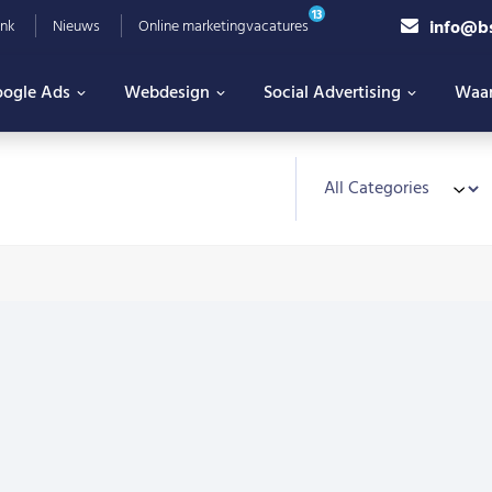
13
info@b
nk
Nieuws
Online marketingvacatures
ogle Ads
Webdesign
Social Advertising
Waa