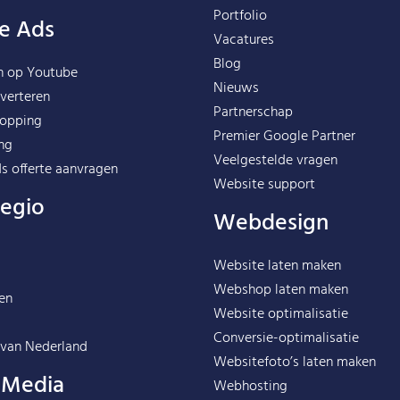
Portfolio
e Ads
Vacatures
Blog
n op Youtube
Nieuws
verteren
Partnerschap
opping
Premier Google Partner
ng
Veelgestelde vragen
s offerte aanvragen
Website support
regio
Webdesign
Website laten maken
Webshop laten maken
en
Website optimalisatie
Conversie-optimalisatie
 van
Nederland
Websitefoto’s laten maken
l Media
Webhosting