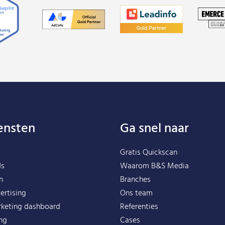
ensten
Ga snel naar
Gratis Quickscan
ds
Waarom B&S Media
n
Branches
ertising
Ons team
rketing dashboard
Referenties
ing
Cases