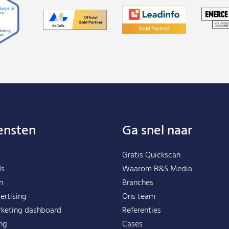
ensten
Ga snel naar
Gratis Quickscan
ds
Waarom B&S Media
n
Branches
ertising
Ons team
rketing dashboard
Referenties
ing
Cases