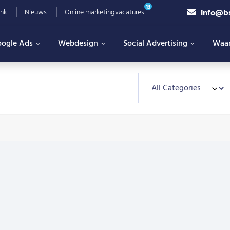
13
info@b
nk
Nieuws
Online marketingvacatures
ogle Ads
Webdesign
Social Advertising
Waa