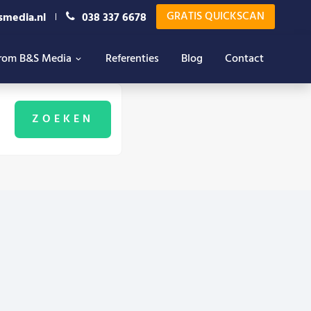
GRATIS QUICKSCAN
smedia.nl
038 337 6678
rom B&S Media
Referenties
Blog
Contact