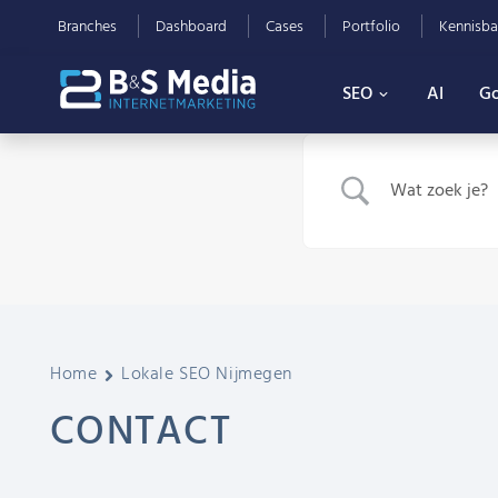
Branches
Dashboard
Cases
Portfolio
Kennisba
SEO
AI
Go
Home
Lokale SEO Nijmegen
CONTACT