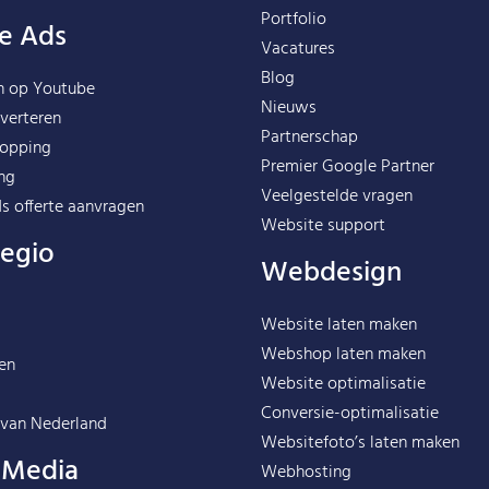
Portfolio
e Ads
Vacatures
Blog
n op Youtube
Nieuws
verteren
Partnerschap
opping
Premier Google Partner
ng
Veelgestelde vragen
s offerte aanvragen
Website support
regio
Webdesign
Website laten maken
Webshop laten maken
en
Website optimalisatie
Conversie-optimalisatie
 van
Nederland
Websitefoto’s laten maken
l Media
Webhosting