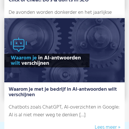
Click or Cheat! Do’s & don’ts in SEO
De avonden worden donkerder en het jaarlijkse
griezelfeest staat alweer voor de deur: Halloween.
[…]
Lees meer »
Waarom je met je bedrijf in AI-antwoorden wilt
verschijnen
Chatbots zoals ChatGPT, AI-overzichten in Google:
AI is al niet meer weg te denken […]
Lees meer »