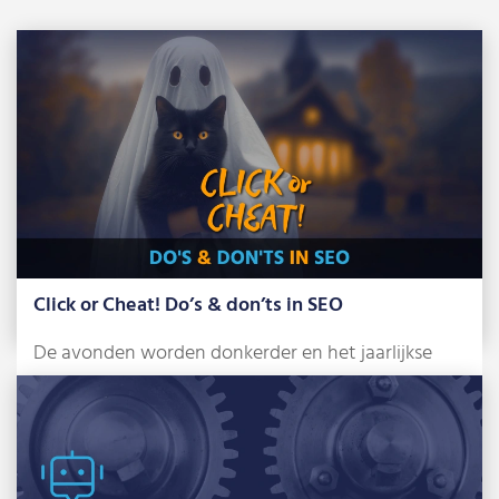
Click or Cheat! Do’s & don’ts in SEO
De avonden worden donkerder en het jaarlijkse
griezelfeest staat alweer voor de deur: Halloween.
[…]
Lees meer »