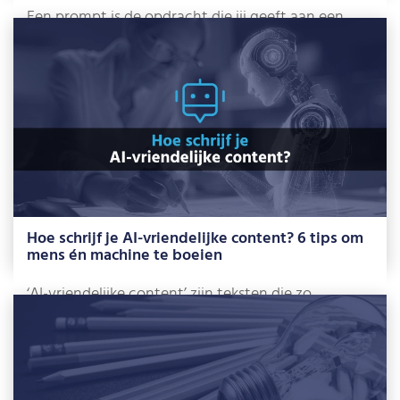
Een prompt is de opdracht die jij geeft aan een
Large Language Model zoals […]
Lees meer »
Hoe schrijf je AI-vriendelijke content? 6 tips om
mens én machine te boeien
‘AI-vriendelijke content’ zijn teksten die zo
geschreven zijn dat AI-chats ze gemakkelijk
kunnen begrijpen […]
Lees meer »