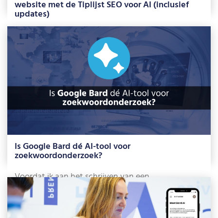
website met de Tiplijst SEO voor AI (inclusief
updates)
AI-tools zoals Gemini, ChatGPT en Copilot worden
steeds populairder. Wie informatie zoekt over wat
[…]
Lees meer »
Is Google Bard dé AI-tool voor
zoekwoordonderzoek?
Voordat ik aan het schrijven van een
landingspagina begin, doe ik altijd
zoekwoordonderzoek. Zo […]