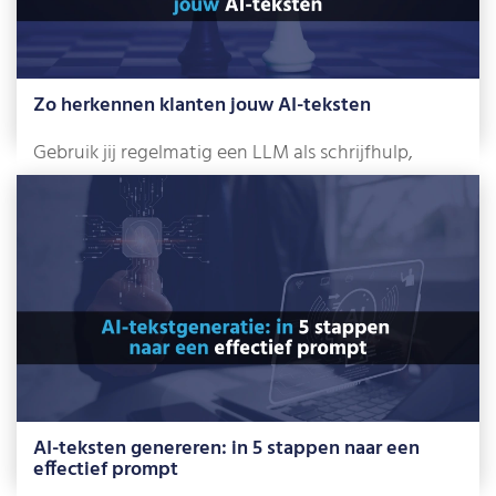
Zo herkennen klanten jouw AI-teksten
Gebruik jij regelmatig een LLM als schrijfhulp,
bijvoorbeeld ChatGPT, Gemini of Claude? Dan
weet […]
Lees meer »
AI-teksten genereren: in 5 stappen naar een
effectief prompt