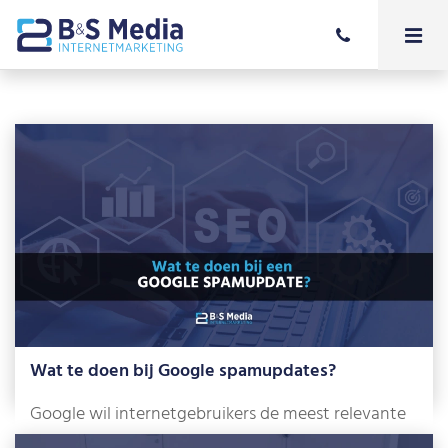
Wat te doen bij Google spamupdates?
Google wil internetgebruikers de meest relevante
en betrouwbare zoekresultaten tonen. Om dat te