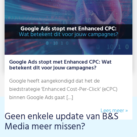
Ads-bureaus in NL
We behoren ook in 2025 tot de beste 3% Google
Ads-experts van Nederland. Via […]
Lees meer »
Google Ads stopt met Enhanced CPC: Wat
betekent dit voor jouw campagnes?
Google heeft aangekondigd dat het de
biedstrategie ‘Enhanced Cost-Per-Click’ (eCPC)
binnen Google Ads gaat […]
Lees meer »
Geen enkele update van B&S
Media meer missen?