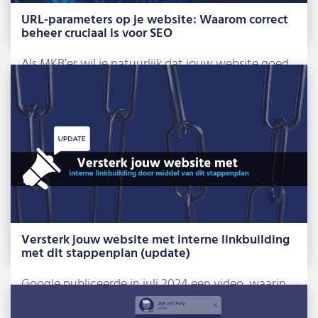
URL-parameters op je website: Waarom correct
beheer cruciaal is voor SEO
Als MKB’er wil je natuurlijk dat jouw website goed
scoort in Google. Maar wist […]
Lees meer »
Versterk jouw website met interne linkbuilding
met dit stappenplan (update)
Google publiceerde in juli 2024 een video, waarin
ze een aantal belangrijke tips geven […]