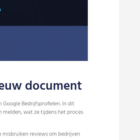
nieuw document
Google Bedrijfsprofielen. In dit
n melden, wat ze tijdens het proces
n misbruiken reviews om bedrijven