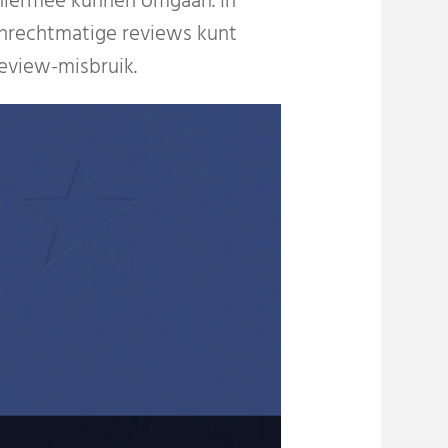
 hiermee kunnen omgaan. In
onrechtmatige reviews kunt
review-misbruik.