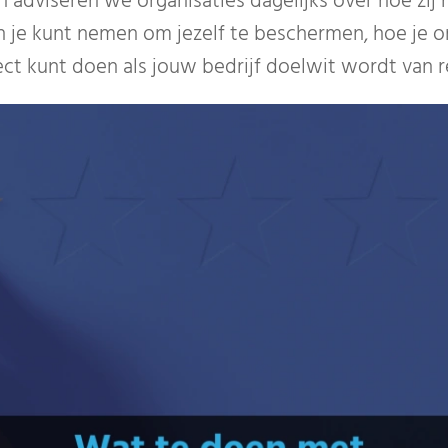
adviseren we organisaties dagelijks over hoe zij
n je kunt nemen om jezelf te beschermen, hoe je 
ect kunt doen als jouw bedrijf doelwit wordt van 