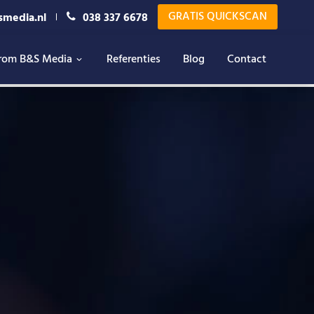
GRATIS QUICKSCAN
smedia.nl
038 337 6678
rom B&S Media
Referenties
Blog
Contact