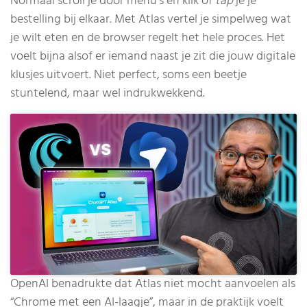
Normaal scroll je door menu’s en klik of
tap
je je
bestelling bij elkaar. Met Atlas vertel je simpelweg wat
je wilt eten en de browser regelt het hele proces. Het
voelt bijna alsof er iemand naast je zit die jouw digitale
klusjes uitvoert. Niet perfect, soms een beetje
stuntelend, maar wel indrukwekkend.
OpenAI benadrukte dat Atlas niet mocht aanvoelen als
“Chrome met een AI-laagje”, maar in de praktijk voelt