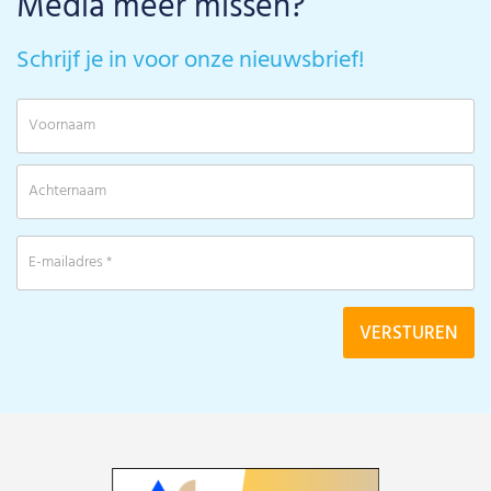
Media meer missen?
Schrijf je in voor onze nieuwsbrief!
V
A