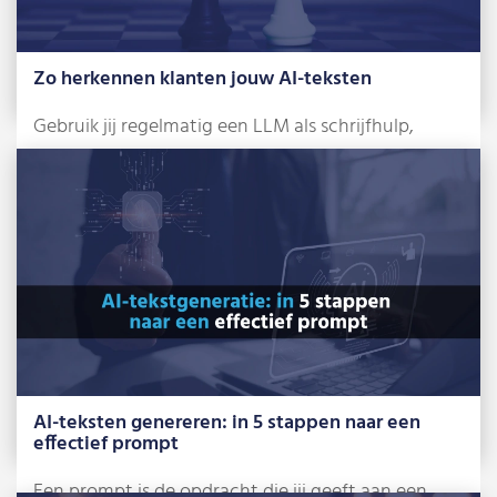
Zo herkennen klanten jouw AI-teksten
Gebruik jij regelmatig een LLM als schrijfhulp,
bijvoorbeeld ChatGPT, Gemini of Claude? Dan
weet […]
Lees meer »
AI-teksten genereren: in 5 stappen naar een
effectief prompt
Een prompt is de opdracht die jij geeft aan een