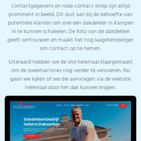
contactgegevens en rode contact-knop zijn altijd
prominent in beeld. Dit sluit aan bij de behoefte van
potentiële klanten om snel een dakdekker in Kampen
in te kunnen schakelen. De foto van de dakdekker
geeft vertrouwen en maakt het nog laagdrempeliger
om contact op te nemen.
Uiteraard hebben we de site helemaal klaargemaakt
om de zoekmachines nog verder te veroveren. Nu
gaan we kijken of we die aanvragen via de website
helemaal door het dak kunnen krijgen.