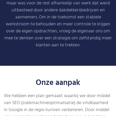
maar was voor de rest afhankelijk van werk dat werd
uitbesteed door andere dakdekkersbedrijven en
aannemers. Om in de toekomst een stabiele
werkstroom te behouden en meer controle te krijgen
over de eigen opdrachten, vroeg de eigenaar ons om
mee te denken over een strategie om zelfstandig meer
klanten aan te trekken.
Onze aanpak
We hebben een plan gemaakt waarbij we door middel
van SEO (zoekmachineoptimalisatie) de vindbaarheid
in Google in de regio kunnen verbeteren. Door middel