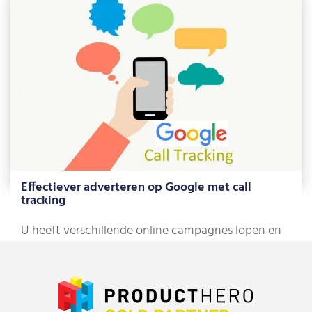
als marketeers veelal gefocust op […]
Lees meer »
Effectiever adverteren op Google met call
tracking
U heeft verschillende online campagnes lopen en
een nieuwe lead neemt telefonisch contact met
[…]
Lees meer »