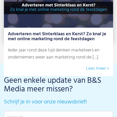
Adverteren met Sinterklaas en Kerst? Zo knal je
met online marketing rond de feestdagen
Ieder jaar rond deze tijd denken marketeers en
ondernemers weer aan marketing rond de […]
Lees meer »
Geen enkele update van B&S
Media meer missen?
Schrijf je in voor onze nieuwsbrief!
V