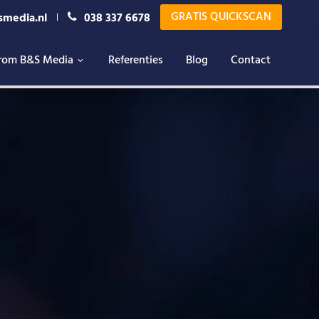
GRATIS QUICKSCAN
smedia.nl
038 337 6678
rom B&S Media
Referenties
Blog
Contact