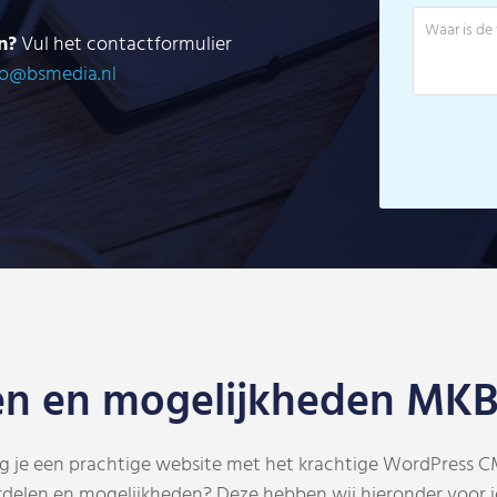
n?
Vul het contactformulier
fo@bsmedia.nl
en en mogelijkheden MKB
 je een prachtige website met het krachtige WordPress CMS
rdelen en mogelijkheden? Deze hebben wij hieronder voor 