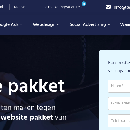
13
info@b
nk
Nieuws
Online marketingvacatures
ogle Ads
Webdesign
Social Advertising
Waa
Een profe
vrijblijve
 pakket
 laten maken tegen
website pakket
van