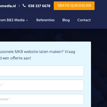
GRATIS QUICKSCAN
smedia.nl
038 337 6678
rom B&S Media
Referenties
Blog
Contact
ssionele MKB website laten maken? Vraag
nd een offerte aan!