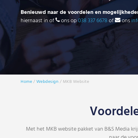
Benieuwd naar de voordelen en mogelijkhede
hiernaast in of
ons op
038 337 6678
of
ons
in
Home
/
Webdesign
/
MKB Website
Voordel
Met het MKB website pakket van B&S Media krijg
naar de voo