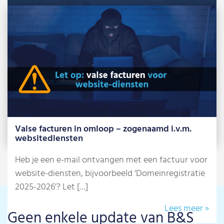
B&S Media is Google Premier Partner 2026
Net als voorgaande jaren behoort ons team in
2026 tot de beste 3% Google […]
Lees meer »
Valse facturen in omloop – zogenaamd i.v.m.
websitediensten
Heb je een e-mail ontvangen met een factuur voor
website-diensten, bijvoorbeeld ‘Domeinregistratie
2025-2026’? Let […]
Lees meer »
Geen enkele update van B&S