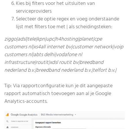
Kies bij filters voor het uitsluiten van
serviceproviders
Selecteer de optie regex en voeg onderstaande
lijst met filters toe met | als scheidingsteken:
ziggo|adsl|tele|kpn|upc|h4hosting|planet|cpe
customers nl|xs4all internet bv|customer network|voip
customers nl|abts delhi|vodafone nl
infrastructure|routit|xdsl routit bv|breedband
nederland b.v.|breedband nederland b.v.|telfort b.v.|
Tip: Via rapportconfiguratie kun je dit aangepaste
rapport automatisch toevoegen aan al je Google
Analytics-accounts.