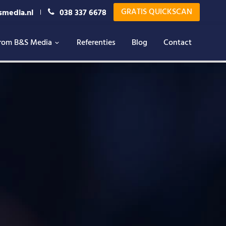
GRATIS QUICKSCAN
smedia.nl
038 337 6678
rom B&S Media
Referenties
Blog
Contact