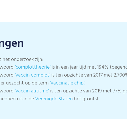
ingen
t het onderzoek zijn:
efwoord
‘complottheorie’
is in een jaar tijd met 194% toege
efwoord
‘vaccin complot’
is ten opzichte van 2017 met 2.70
 er gezocht op de term
‘vaccinatie chip’.
efwoord
‘vaccin autisme’
is ten opzichte van 2019 met 77% g
eorieën is in de
Verenigde Staten
het grootst