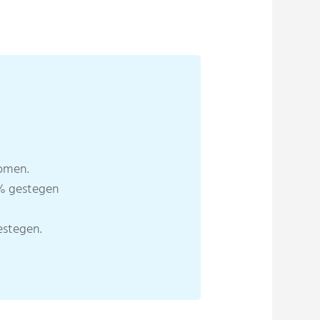
nomen.
0% gestegen
estegen.