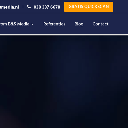
GRATIS QUICKSCAN
smedia.nl
038 337 6678
rom B&S Media
Referenties
Blog
Contact