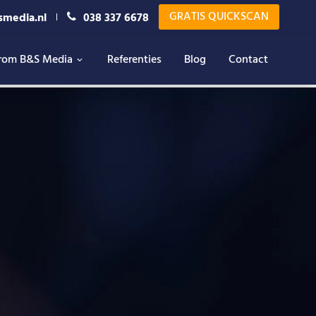
GRATIS QUICKSCAN
smedia.nl
038 337 6678
rom B&S Media
Referenties
Blog
Contact