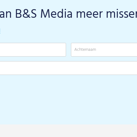
van B&S Media meer misse
!
Voornaam