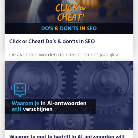
Click or Cheat! Do’s & don’ts in SEO
De avonden worden donkerder en het jaarlijkse
griezelfeest staat alweer voor de deur: Halloween.
[…]
Lees meer »
Waarom je met je bedrijf in AI-antwoorden wilt