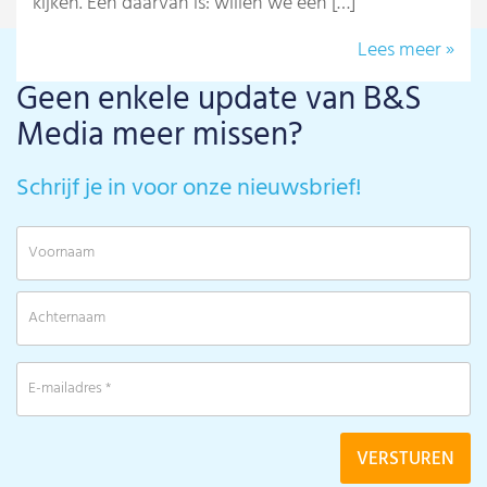
kijken. Eén daarvan is: willen we een […]
Lees meer »
Geen enkele update van B&S
Media meer missen?
Schrijf je in voor onze nieuwsbrief!
V
A