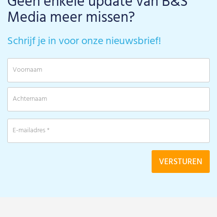
Geen enkele update van B&S
Media meer missen?
Schrijf je in voor onze nieuwsbrief!
V
A