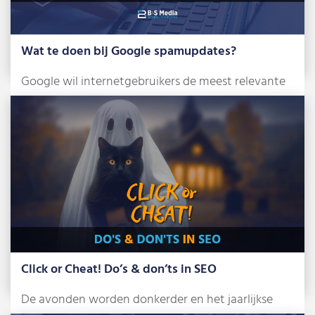
Wat te doen bij Google spamupdates?
Google wil internetgebruikers de meest relevante
en betrouwbare zoekresultaten tonen. Om dat te
bereiken, […]
Lees meer »
Click or Cheat! Do’s & don’ts in SEO
De avonden worden donkerder en het jaarlijkse