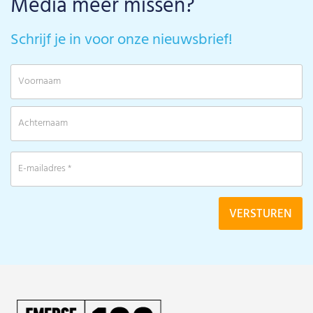
Media meer missen?
Schrijf je in voor onze nieuwsbrief!
V
A