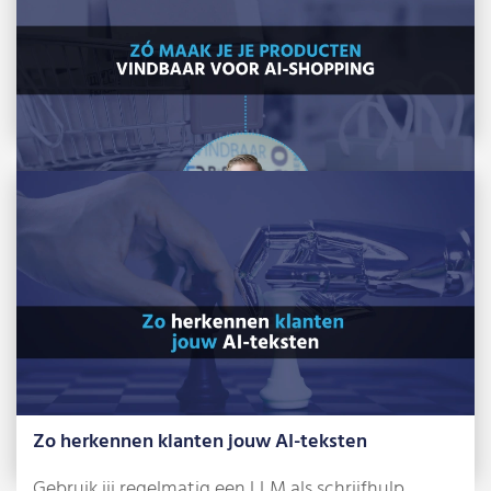
Zó maak je je producten vindbaar voor AI-
shopping
Wie een webshop heeft, kent Google Shopping
waarschijnlijk van de betaalde advertenties. Maar
Zo herkennen klanten jouw AI-teksten
wist […]
Gebruik jij regelmatig een LLM als schrijfhulp,
Lees meer »