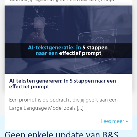
bijvoorbeeld ChatGPT, Gemini of Claude? Dan
weet […]
Lees meer »
AI-teksten genereren: in 5 stappen naar een
effectief prompt
Een prompt is de opdracht die jij geeft aan een
Large Language Model zoals […]
Lees meer »
Geen enkele update van B&S