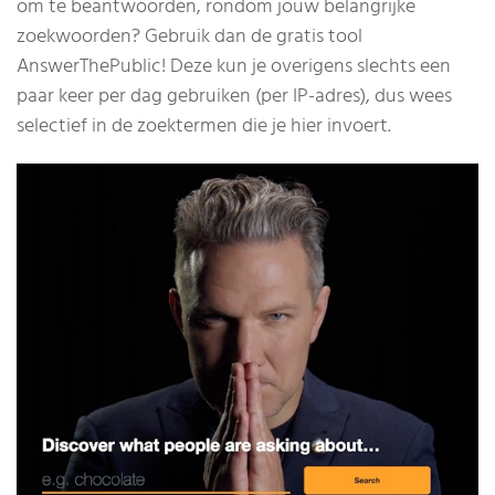
om te beantwoorden, rondom jouw belangrijke
zoekwoorden? Gebruik dan de gratis tool
AnswerThePublic! Deze kun je overigens slechts een
paar keer per dag gebruiken (per IP-adres), dus wees
selectief in de zoektermen die je hier invoert.