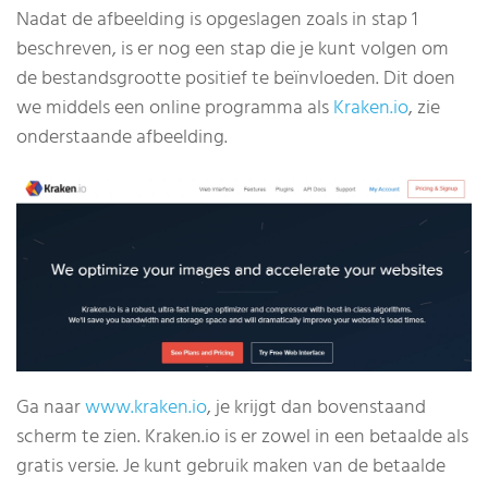
Nadat de afbeelding is opgeslagen zoals in stap 1
beschreven, is er nog een stap die je kunt volgen om
de bestandsgrootte positief te beïnvloeden. Dit doen
we middels een online programma als
Kraken.io
, zie
onderstaande afbeelding.
Ga naar
www.kraken.io
,
je krijgt dan bovenstaand
scherm te zien. Kraken.io is er zowel in een betaalde als
gratis versie. Je kunt gebruik maken van de betaalde