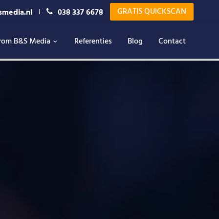
GRATIS QUICKSCAN
smedia.nl
038 337 6678
rom B&S Media
Referenties
Blog
Contact